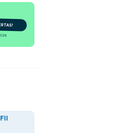
ERTAS!
2026
FII