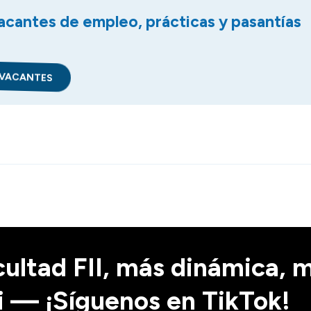
vacantes de empleo, prácticas y pasantías
 VACANTES
cultad FII, más dinámica, 
i — ¡Síguenos en TikTok!