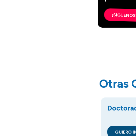
¡SÍGUENOS
Otras 
Doctorad
QUIERO I