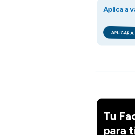
Aplica a 
APLICAR A
Tu Fa
para t