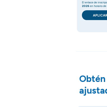
⁠El enlace de inscrip
2026
en horario de
APLICA
Obtén 
ajustad