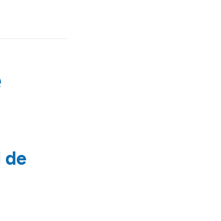
e
d de