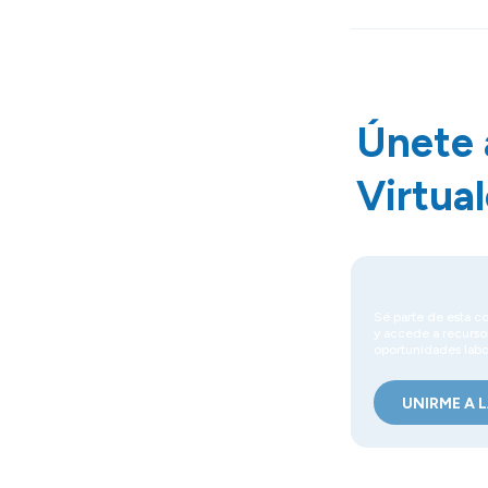
Únete 
Virtua
Sé parte de esta c
y accede a recursos
oportunidades labo
UNIRME A 