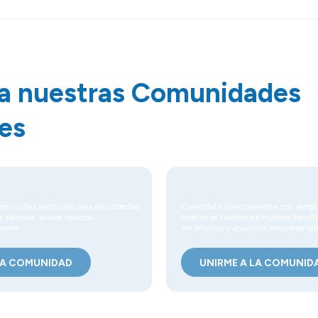
a nuestras Comunidades
les
omunidad exclusiva para estudiantes
Conéctate directamente con empre
 valiosos, avisos rápidos,
buscan el talento de nuestra facult
rales
de empleo y anuncios empresarial
LA COMUNIDAD
UNIRME A LA COMUNID