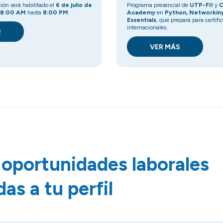
ción será habilitado el
6 de julio de
Programa presencial de
UTP-FII
y
C
8:00 AM
hasta
8:00 PM
Academy
en
Python, Networking
Essentials
, que prepara para certifi
internacionales.
R
VER MÁS
oportunidades laborales
as a tu perfil