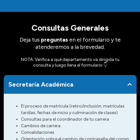
Consultas Generales
Deja tus
preguntas
en el formulario y te
atenderemos a la brevedad.
NOTA: Verifica a qué departamento va dirigida tu
consulta y luego llena el formulario 👇​
Secretaría Académica
El proceso de matrícula (retiro/inclusión; matrículas
tardías; fechas de inicio y culminación de clases)
Consultas para el coordinador de tu carrera
Cambios de carrera
Convalidaciones
Orientación sobre el cambio de contraseña del correo