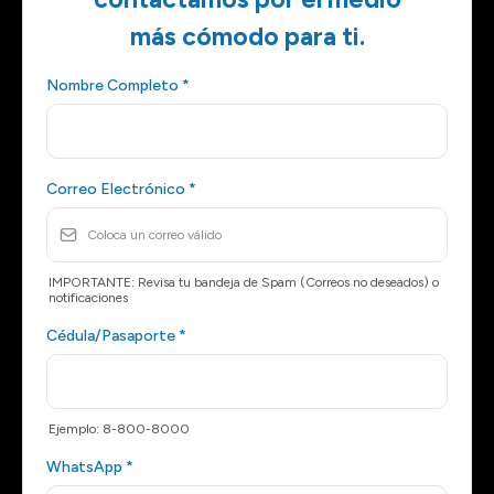
Solicitud de créditos
(Secretaría General - 560-3295)
Saldos pendientes
(Finanzas - 560-3467)
más cómodo para ti.
Cursos de idiomas
(Centro de Lenguas - 560-3527)
Nombre Completo
*
Correo Electrónico
*
IMPORTANTE: Revisa tu bandeja de Spam (Correos no deseados) o
notificaciones
Cédula/Pasaporte
*
Ejemplo: 8-800-8000
WhatsApp
*