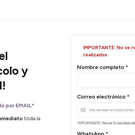
IMPORTANTE: No se re
el
realizados
olo y
Nombre completo
*
l!
Correo electrónico
*
do por EMAIL*
nmediato
toda la
IMPORTANTE: Revisa tu bandeja de 
WhatsApp
*