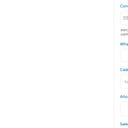
Cor
IMPO
notif
Wha
Cédu
Año
Sele