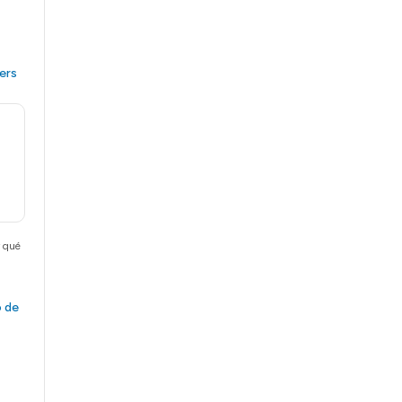
ers
r qué
o de