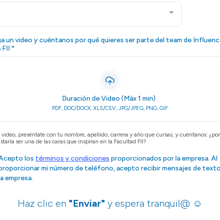
a un video y cuéntanos por qué quieres ser parte del team de Influenc
a FII
*
Duración de Video (Máx 1 min)
PDF, DOC/DOCX, XLS/CSV, JPG/JPEG, PNG, GIF
 video, preséntate con tu nombre, apellido, carrera y año que cursas, y cuéntanos: ¿po
staría ser una de las caras que inspiran en la Facultad FII?
Acepto los
términos y condiciones
proporcionados por la empresa. Al
proporcionar mi número de teléfono, acepto recibir mensajes de text
la empresa.
Haz clic en
"Enviar"
y espera tranquil@
☺️​