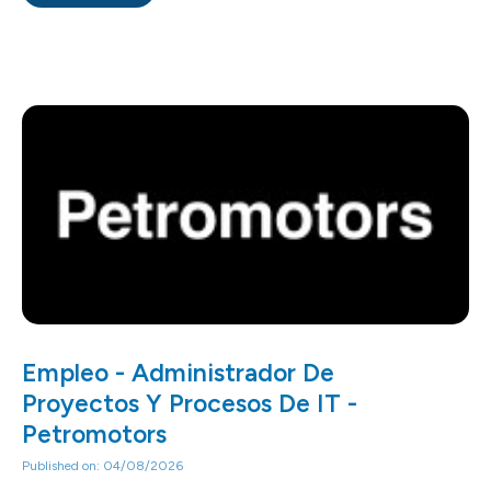
Empleo - Administrador De
Proyectos Y Procesos De IT -
Petromotors
Published on: 04/08/2026